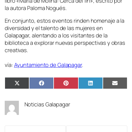
libro «María de Molina: Cerca del fin», escrito por
la autora Paloma Nogués.
En conjunto, estos eventos rinden homenaje a la
diversidad y el talento de las mujeres en
Galapagar, alentando a los visitantes de la
biblioteca a explorar nuevas perspectivas y obras
creativas.
vía:
Ayuntamiento de Galapagar
.
Compartir
Compartir
Compartir
Compartir
Compa
X
Facebook
Pinterest
LinkedIn
Email
en
en
en
en
en
(Twitter)
Noticias Galapagar