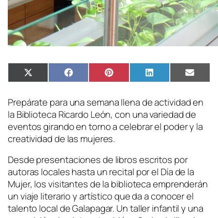
Compartir
Compartir
Compartir
Compartir
Compa
X
Facebook
Pinterest
LinkedIn
Email
en
en
en
en
en
(Twitter)
Prepárate para una semana llena de actividad en
la Biblioteca Ricardo León, con una variedad de
eventos girando en torno a celebrar el poder y la
creatividad de las mujeres.
Desde presentaciones de libros escritos por
autoras locales hasta un recital por el Día de la
Mujer, los visitantes de la biblioteca emprenderán
un viaje literario y artístico que da a conocer el
talento local de Galapagar. Un taller infantil y una