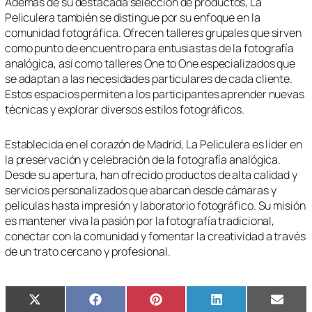
Además de su destacada selección de productos, La
Peliculera también se distingue por su enfoque en la
comunidad fotográfica. Ofrecen talleres grupales que sirven
como punto de encuentro para entusiastas de la fotografía
analógica, así como talleres One to One especializados que
se adaptan a las necesidades particulares de cada cliente.
Estos espacios permiten a los participantes aprender nuevas
técnicas y explorar diversos estilos fotográficos.
Establecida en el corazón de Madrid, La Peliculera es líder en
la preservación y celebración de la fotografía analógica.
Desde su apertura, han ofrecido productos de alta calidad y
servicios personalizados que abarcan desde cámaras y
películas hasta impresión y laboratorio fotográfico. Su misión
es mantener viva la pasión por la fotografía tradicional,
conectar con la comunidad y fomentar la creatividad a través
de un trato cercano y profesional.
Compartir
Compartir
Compartir
Compartir
Compa
X
Facebook
Pinterest
LinkedIn
Email