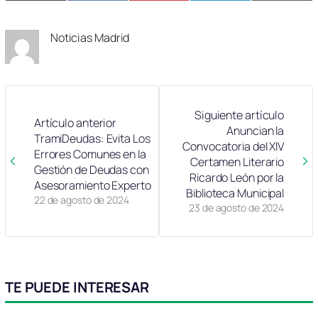
en
en
en
en
en
(Twitter)
Noticias Madrid
Siguiente artículo
Artículo anterior
Anuncian la
TramiDeudas: Evita Los
Convocatoria del XIV
Errores Comunes en la
Certamen Literario
Gestión de Deudas con
Ricardo León por la
Asesoramiento Experto
Biblioteca Municipal
22 de agosto de 2024
23 de agosto de 2024
TE PUEDE INTERESAR