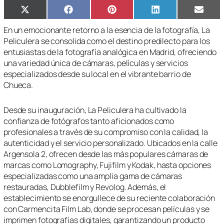
Compartir
Compartir
Compartir
Compartir
Compa
X
Facebook
Pinterest
LinkedIn
Email
en
en
en
en
en
(Twitter)
En un emocionante retorno a la esencia de la fotografía, La
Peliculera se consolida como el destino predilecto para los
entusiastas de la fotografía analógica en Madrid, ofreciendo
una variedad única de cámaras, películas y servicios
especializados desde su local en el vibrante barrio de
Chueca.
Desde su inauguración, La Peliculera ha cultivado la
confianza de fotógrafos tanto aficionados como
profesionales a través de su compromiso con la calidad, la
autenticidad y el servicio personalizado. Ubicados en la calle
Argensola 2, ofrecen desde las más populares cámaras de
marcas como Lomography, Fujifilm y Kodak, hasta opciones
especializadas como una amplia gama de cámaras
restauradas, Dubblefilm y Revolog. Además, el
establecimiento se enorgullece de su reciente colaboración
con Carmencita Film Lab, donde se procesan películas y se
imprimen fotografías digitales, garantizando un producto