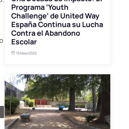
Programa ‘Youth
Challenge’ de United Way
España Continua su Lucha
Contra el Abandono
ro
Escolar
19 Mayo 2025
e
ir