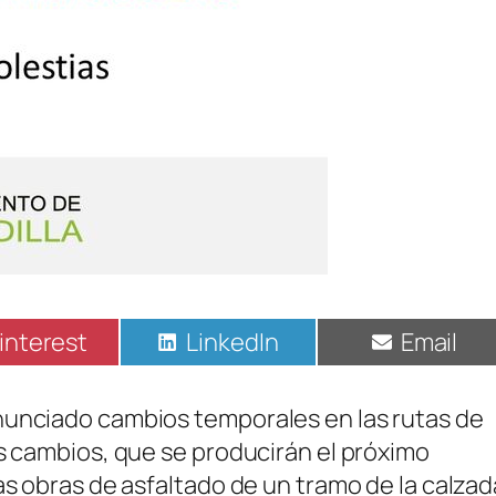
ompartir
Compartir
Compart
interest
LinkedIn
Email
n
en
en
nunciado cambios temporales en las rutas de
os cambios, que se producirán el próximo
as obras de asfaltado de un tramo de la calzad