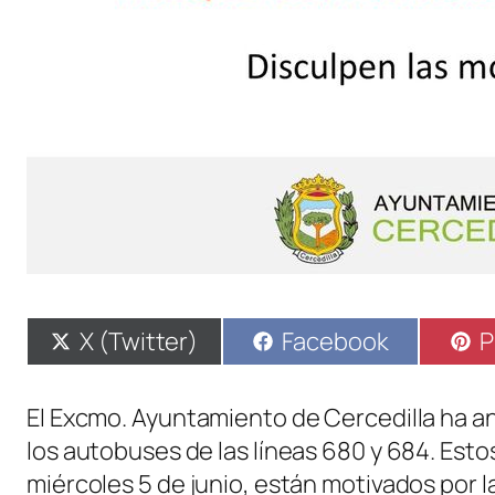
Compartir
Compartir
C
X (Twitter)
Facebook
P
en
en
e
El Excmo. Ayuntamiento de Cercedilla ha a
los autobuses de las líneas 680 y 684. Est
miércoles 5 de junio, están motivados por l