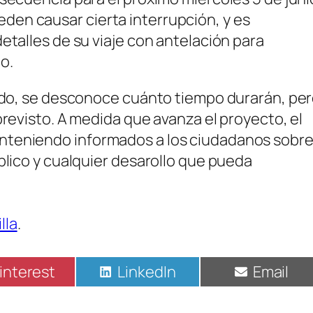
en causar cierta interrupción, y es
etalles de su viaje con antelación para
o.
tado, se desconoce cuánto tiempo durarán, pe
previsto. A medida que avanza el proyecto, el
nteniendo informados a los ciudadanos sobr
blico y cualquier desarollo que pueda
lla
.
ompartir
Compartir
Compart
interest
LinkedIn
Email
n
en
en