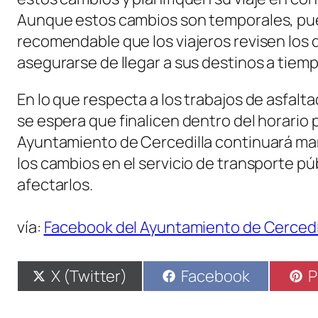
Aunque estos cambios son temporales, pued
recomendable que los viajeros revisen los d
asegurarse de llegar a sus destinos a tiemp
En lo que respecta a los trabajos de asfal
se espera que finalicen dentro del horario 
Ayuntamiento de Cercedilla continuará ma
los cambios en el servicio de transporte pú
afectarlos.
vía:
Facebook del Ayuntamiento de Cercedi
Compartir
Compartir
C
X (Twitter)
Facebook
P
en
en
e