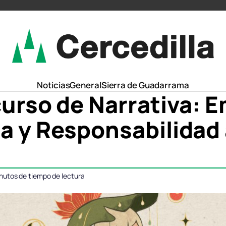
Noticias
General
Sierra de Guadarrama
curso de Narrativa: 
a y Responsabilidad 
nutos de tiempo de lectura
ompartir
ompartir
Compartir
Compartir
Comparti
Comparti
n
n
en
en
en
en