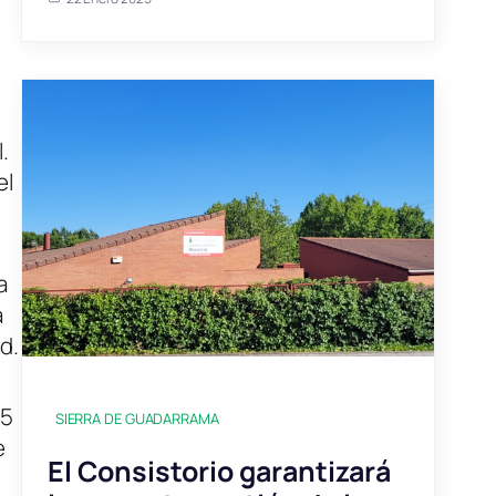
,
.
el
a
a
d.
25
SIERRA DE GUADARRAMA
e
El Consistorio garantizará