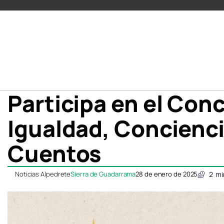
Participa en el Con
Igualdad, Concienci
Cuentos
Noticias Alpedrete
Sierra de Guadarrama
28 de enero de 2025
2
mi
Compartir
Compartir
Compartir
Compartir
C
C
en
en
en
en
e
e