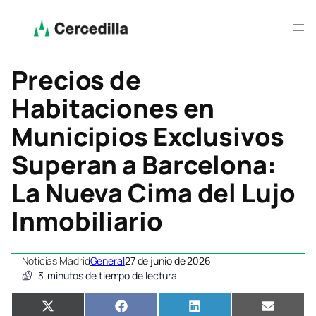
Precios de
Habitaciones en
Municipios Exclusivos
Superan a Barcelona:
La Nueva Cima del Lujo
Inmobiliario
Noticias Madrid
General
27 de junio de 2026
3
minutos de tiempo de lectura
Compartir
Compartir
Compartir
Compar
X
Facebook
LinkedIn
Email