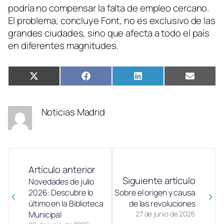
podría no compensar la falta de empleo cercano.
El problema, concluye Font, no es exclusivo de las
grandes ciudades, sino que afecta a todo el país
en diferentes magnitudes.
Compartir
Compartir
Compartir
Compar
X
Facebook
LinkedIn
Email
en
en
en
en
(Twitter)
Noticias Madrid
Artículo anterior
Siguiente artículo
Novedades de julio
2026: Descubre lo
Sobre el origen y causa
último en la Biblioteca
de las revoluciones
Municipal
27 de junio de 2026