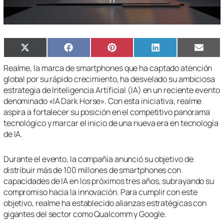
Compartir
Compartir
Compartir
Compartir
Compa
X
Facebook
Pinterest
LinkedIn
Email
en
en
en
en
en
(Twitter)
Realme, la marca de smartphones que ha captado atención
global por su rápido crecimiento, ha desvelado su ambiciosa
estrategia de Inteligencia Artificial (IA) en un reciente evento
denominado «IA Dark Horse». Con esta iniciativa, realme
aspira a fortalecer su posición en el competitivo panorama
tecnológico y marcar el inicio de una nueva era en tecnología
de IA.
Durante el evento, la compañía anunció su objetivo de
distribuir más de 100 millones de smartphones con
capacidades de IA en los próximos tres años, subrayando su
compromiso hacia la innovación. Para cumplir con este
objetivo, realme ha establecido alianzas estratégicas con
gigantes del sector como Qualcomm y Google.