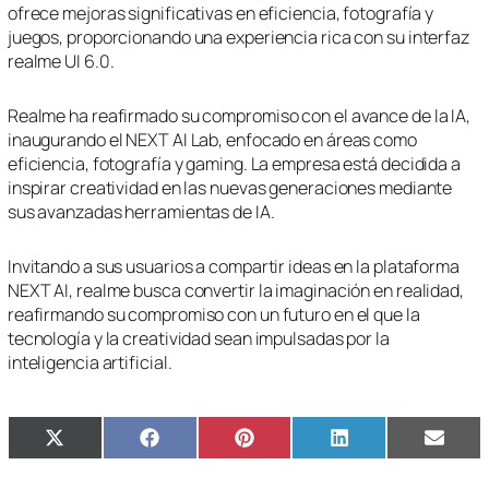
ofrece mejoras significativas en eficiencia, fotografía y
juegos, proporcionando una experiencia rica con su interfaz
realme UI 6.0.
Realme ha reafirmado su compromiso con el avance de la IA,
inaugurando el NEXT AI Lab, enfocado en áreas como
eficiencia, fotografía y gaming. La empresa está decidida a
inspirar creatividad en las nuevas generaciones mediante
sus avanzadas herramientas de IA.
Invitando a sus usuarios a compartir ideas en la plataforma
NEXT AI, realme busca convertir la imaginación en realidad,
reafirmando su compromiso con un futuro en el que la
tecnología y la creatividad sean impulsadas por la
inteligencia artificial.
Compartir
Compartir
Compartir
Compartir
Compa
X
Facebook
Pinterest
LinkedIn
Email
en
en
en
en
en
(Twitter)