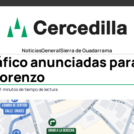
Noticias
General
Sierra de Guadarrama
áfico anunciadas para
Lorenzo
1
minutos de tiempo de lectura
ompartir
ompartir
Compartir
Compartir
Comparti
Comparti
n
n
en
en
en
en