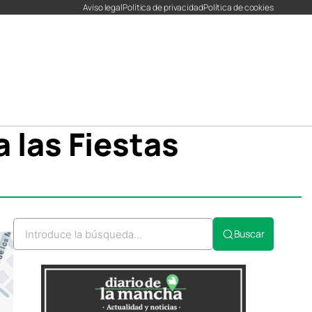
Aviso legal
Política de privacidad
Política de cookies
 las Fiestas
r
r
Buscar