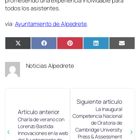
prometiendo una experiencia inolvidable para
todos los asistentes.
vía:
Ayuntamiento de Alpedrete
.
Compartir
Compartir
Compartir
Compartir
Compa
X
Facebook
Pinterest
LinkedIn
Email
en
en
en
en
en
(Twitter)
Noticias Alpedrete
Siguiente artículo
La Inaugural
Artículo anterior
Competencia Nacional
Charla de verano con
de Oratoria de
Lorenzo Bastida:
Cambridge University
Innovaciones en la web
Press & Assessment
del Ayuntamiento de