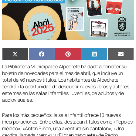
Compartir
Compartir
Compartir
Compartir
Compa
X
Facebook
Pinterest
LinkedIn
Email
en
en
en
en
en
(Twitter)
La Biblioteca Municipal de Alpedrete ha dado a conocer su
boletín de novedades para el mes de abril, que incluye un
total de 46 nuevos títulos. Los habitantes de Alpedrete
tendrán la oportunidad de descubrir nuevos libros y autores
este mes en las salas infantiles, juveniles, de adultos y de
audiovisuales.
Para los más pequeños, la sala infantil ofrece 10 nuevas
incorporaciones. Entre ellas, destacan títulos como «Pepo es
médico», «Antón Piñón, una aventura sin pantalón», «Una
cerdita llamada Mercy» y «El gran banquete» de Pedro