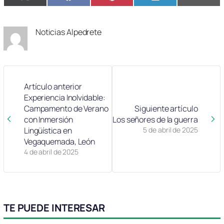
X
Facebook
Pinterest
LinkedIn
Email
en
en
en
en
en
(Twitter)
Noticias Alpedrete
Artículo anterior
Experiencia Inolvidable:
Campamento de Verano
Siguiente artículo
con Inmersión
Los señores de la guerra
Lingüística en
5 de abril de 2025
Vegaquemada, León
4 de abril de 2025
TE PUEDE INTERESAR