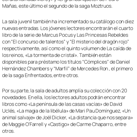
Mañas, este último el segundo de la saga Moztruos.
La sala juvenil también ha incrementado su catálogo con diez
nuevas entradas. Los jóvenes lectores encontrarán el cuarto
libro de la serie de Marcus Pocus y Las Princesas Rebeldes
con “El concurso de talentos” y “El misterio del dragón rojo”
respectivamente, así como el quinto volumen de La caída de
los reinos, «La tormenta de cristal». También están
disponibles para préstamo los títulos “Cómplices” de Daniel
Hernández Chambers y “Marfil” de Mercedes Ron , el primero
de la saga Enfrentados, entre otros.
Por su parte, la sala de adultos amplía su colección con 20
novedades. En ella, los lectores adultos podrán encontrar
libros como «La península de las casas vacías» de David
Uclés, «La magia de la libélula» de Mari Pau Domínguez, «Un
animal salvaje» de Joël Dicker, «La distancia que nos separa»
de Maggie O’Farrell y «Castigo» de Carme Chaparro, entre
otros.