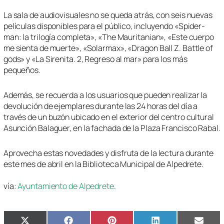
La sala de audiovisuales no se queda atrás, con seis nuevas
películas disponibles para el público, incluyendo «Spider-
man: la trilogía completa», «The Mauritanian», «Este cuerpo
me sienta de muerte», «Solarmax», «Dragon Ball Z. Battle of
gods» y «La Sirenita. 2, Regreso al mar» para los más
pequeños.
Además, se recuerda a los usuarios que pueden realizar la
devolución de ejemplares durante las 24 horas del día a
través de un buzón ubicado en el exterior del centro cultural
Asunción Balaguer, en la fachada de la Plaza Francisco Rabal.
Aprovecha estas novedades y disfruta de la lectura durante
este mes de abril en la Biblioteca Municipal de Alpedrete.
vía:
Ayuntamiento de Alpedrete
.
Compartir
Compartir
Compartir
Compartir
Compa