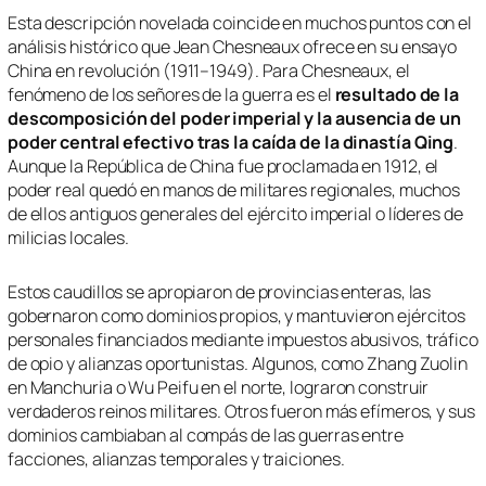
Esta descripción novelada coincide en muchos puntos con el
análisis histórico que Jean Chesneaux ofrece en su ensayo
China en revolución (1911–1949)
. Para Chesneaux, el
fenómeno de los señores de la guerra es el
resultado de la
descomposición del poder imperial y la ausencia de un
poder central efectivo tras la caída de la dinastía Qing
.
Aunque la República de China fue proclamada en 1912, el
poder real quedó en manos de militares regionales, muchos
de ellos antiguos generales del ejército imperial o líderes de
milicias locales.
Estos caudillos se apropiaron de provincias enteras, las
gobernaron como dominios propios, y mantuvieron ejércitos
personales financiados mediante impuestos abusivos, tráfico
de opio y alianzas oportunistas. Algunos, como Zhang Zuolin
en Manchuria o Wu Peifu en el norte, lograron construir
verdaderos reinos militares. Otros fueron más efímeros, y sus
dominios cambiaban al compás de las guerras entre
facciones, alianzas temporales y traiciones.