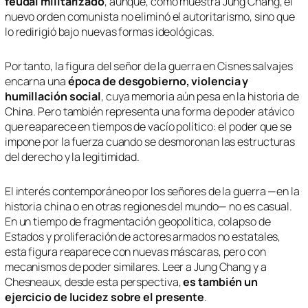
feudal militarizado
, aunque, como muestra Jung Chang, el
nuevo orden comunista no eliminó el autoritarismo, sino que
lo redirigió bajo nuevas formas ideológicas.
Por tanto, la figura del señor de la guerra en
Cisnes salvajes
encarna una
época de desgobierno, violencia y
humillación social
, cuya memoria aún pesa en la historia de
China. Pero también representa una forma de poder atávico
que reaparece en tiempos de vacío político: el poder que se
impone por la fuerza cuando se desmoronan las estructuras
del derecho y la legitimidad.
El interés contemporáneo por los señores de la guerra —en la
historia china o en otras regiones del mundo— no es casual.
En un tiempo de fragmentación geopolítica, colapso de
Estados y proliferación de actores armados no estatales,
esta figura reaparece con nuevas máscaras, pero con
mecanismos de poder similares. Leer a Jung Chang y a
Chesneaux, desde esta perspectiva,
es también un
ejercicio de lucidez sobre el presente
.