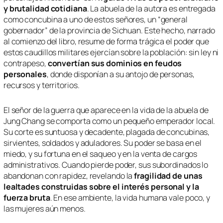
y brutalidad cotidiana
. La abuela de la autora es entregada
como concubina a uno de estos señores, un “general
gobernador” de la provincia de Sichuan. Este hecho, narrado
al comienzo del libro, resume de forma trágica el poder que
estos caudillos militares ejercían sobre la población: sin ley ni
contrapeso,
convertían sus dominios en feudos
personales
, donde disponían a su antojo de personas,
recursos y territorios.
El señor de la guerra que aparece en la vida de la abuela de
Jung Chang se comporta como un pequeño emperador local.
Su corte es suntuosa y decadente, plagada de concubinas,
sirvientes, soldados y aduladores. Su poder se basa en el
miedo, y su fortuna en el saqueo y en la venta de cargos
administrativos. Cuando pierde poder, sus subordinados lo
abandonan con rapidez, revelando la
fragilidad de unas
lealtades construidas sobre el interés personal y la
fuerza bruta
. En ese ambiente, la vida humana vale poco, y
las mujeres aún menos.