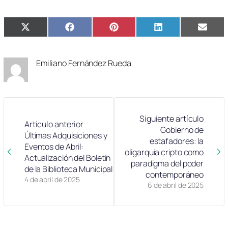
Compartir
Compartir
Compartir
Compartir
Compa
X
Facebook
Pinterest
LinkedIn
Email
en
en
en
en
en
(Twitter)
Emiliano Fernández Rueda
Siguiente artículo
Artículo anterior
Gobierno de
Últimas Adquisiciones y
estafadores: la
Eventos de Abril:
oligarquía cripto como
Actualización del Boletín
paradigma del poder
de la Biblioteca Municipal
contemporáneo
4 de abril de 2025
6 de abril de 2025