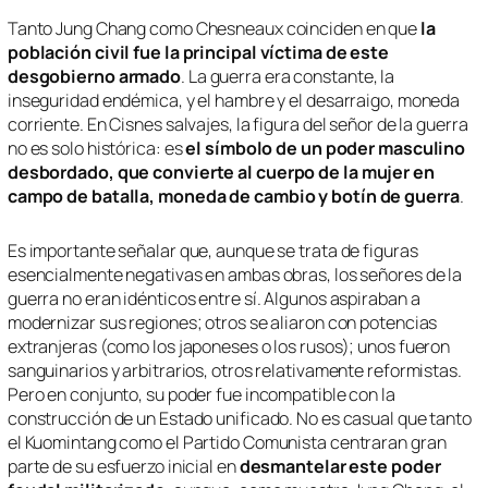
Tanto Jung Chang como Chesneaux coinciden en que
la
población civil fue la principal víctima de este
desgobierno armado
. La guerra era constante, la
inseguridad endémica, y el hambre y el desarraigo, moneda
corriente. En
Cisnes salvajes
, la figura del señor de la guerra
no es solo histórica: es
el símbolo de un poder masculino
desbordado, que convierte al cuerpo de la mujer en
campo de batalla, moneda de cambio y botín de guerra
.
Es importante señalar que, aunque se trata de figuras
esencialmente negativas en ambas obras, los señores de la
guerra no eran idénticos entre sí. Algunos aspiraban a
modernizar sus regiones; otros se aliaron con potencias
extranjeras (como los japoneses o los rusos); unos fueron
sanguinarios y arbitrarios, otros relativamente reformistas.
Pero en conjunto, su poder fue incompatible con la
construcción de un Estado unificado. No es casual que tanto
el Kuomintang como el Partido Comunista centraran gran
parte de su esfuerzo inicial en
desmantelar este poder