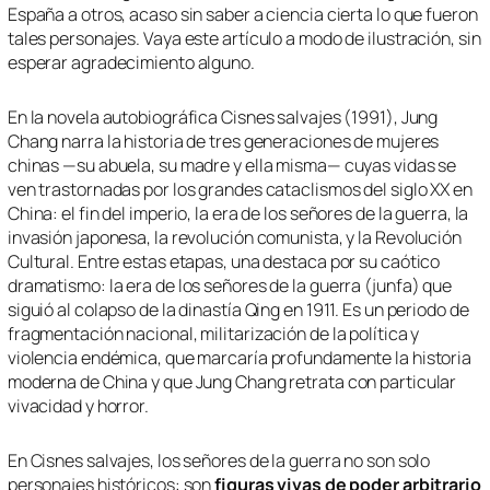
España a otros, acaso sin saber a ciencia cierta lo que fueron
tales personajes. Vaya este artículo a modo de ilustración, sin
esperar agradecimiento alguno.
En la novela autobiográfica
Cisnes salvajes
(1991), Jung
Chang narra la historia de tres generaciones de mujeres
chinas —su abuela, su madre y ella misma— cuyas vidas se
ven trastornadas por los grandes cataclismos del siglo XX en
China: el fin del imperio, la era de los señores de la guerra, la
invasión japonesa, la revolución comunista, y la Revolución
Cultural. Entre estas etapas, una destaca por su caótico
dramatismo: la era de los señores de la guerra (
junfa
) que
siguió al colapso de la dinastía Qing en 1911. Es un periodo de
fragmentación nacional, militarización de la política y
violencia endémica, que marcaría profundamente la historia
moderna de China y que Jung Chang retrata con particular
vivacidad y horror.
En
Cisnes salvajes
, los señores de la guerra no son solo
personajes históricos: son
figuras vivas de poder arbitrario