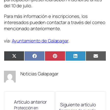
del 10 de julio.
Para más información e inscripciones, los
interesados pueden contactar a través del correo
mencionado anteriormente.
vía:
Ayuntamiento de Galapagar
.
Compartir
Compartir
Compartir
Compartir
Compa
X
Facebook
Pinterest
LinkedIn
Email
en
en
en
en
en
(Twitter)
Noticias Galapagar
Artículo anterior
Siguiente artículo
Protección en