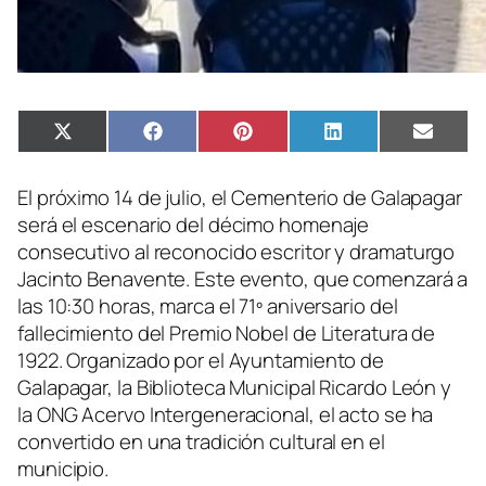
Compartir
Compartir
Compartir
Compartir
Compa
X
Facebook
Pinterest
LinkedIn
Email
en
en
en
en
en
(Twitter)
El próximo 14 de julio, el Cementerio de Galapagar
será el escenario del décimo homenaje
consecutivo al reconocido escritor y dramaturgo
Jacinto Benavente. Este evento, que comenzará a
las 10:30 horas, marca el 71º aniversario del
fallecimiento del Premio Nobel de Literatura de
1922. Organizado por el Ayuntamiento de
Galapagar, la Biblioteca Municipal Ricardo León y
la ONG Acervo Intergeneracional, el acto se ha
convertido en una tradición cultural en el
municipio.