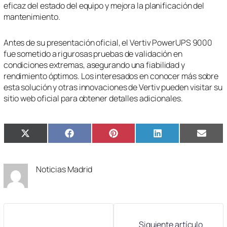
eficaz del estado del equipo y mejora la planificación del
mantenimiento.
Antes de su presentación oficial, el Vertiv PowerUPS 9000
fue sometido a rigurosas pruebas de validación en
condiciones extremas, asegurando una fiabilidad y
rendimiento óptimos. Los interesados en conocer más sobre
esta solución y otras innovaciones de Vertiv pueden visitar su
sitio web oficial para obtener detalles adicionales.
Compartir
Compartir
Compartir
Compartir
Compa
X
Facebook
Pinterest
LinkedIn
Email
en
en
en
en
en
(Twitter)
Noticias Madrid
Siguiente artículo