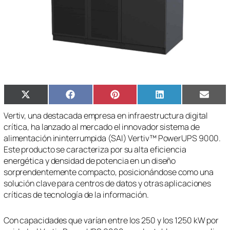
Compartir
Compartir
Compartir
Compartir
Compa
X
Facebook
Pinterest
LinkedIn
Email
en
en
en
en
en
(Twitter)
Vertiv, una destacada empresa en infraestructura digital
crítica, ha lanzado al mercado el innovador sistema de
alimentación ininterrumpida (SAI) Vertiv™ PowerUPS 9000.
Este producto se caracteriza por su alta eficiencia
energética y densidad de potencia en un diseño
sorprendentemente compacto, posicionándose como una
solución clave para centros de datos y otras aplicaciones
críticas de tecnología de la información.
Con capacidades que varían entre los 250 y los 1250 kW por