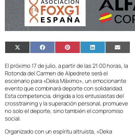
Compartir
Compartir
Compartir
Compartir
Compa
X
Facebook
Pinterest
LinkedIn
Email
en
en
en
en
en
(Twitter)
El próximo 17 de julio, a partir de las 21:00 horas, la
Rotonda del Carmen de Alpedrete será el
escenario para «Deka Máximo», un emocionante
evento que combinará deporte con solidaridad.
Esta competencia, dirigida a los entusiastas del
crosstraining y la superación personal, promueve
no solo el deporte, sino también el compromiso
social.
Organizado con un espíritu altruista, «Deka