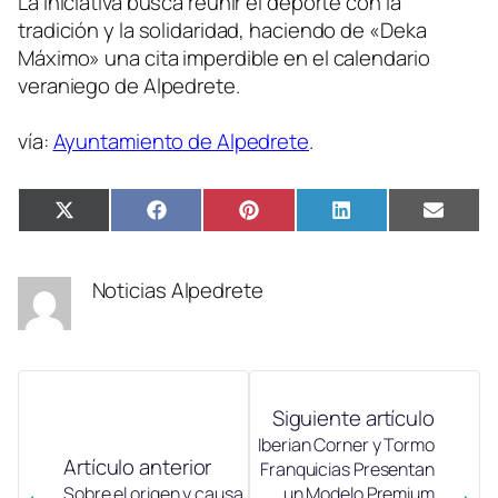
La iniciativa busca reunir el deporte con la
tradición y la solidaridad, haciendo de «Deka
Máximo» una cita imperdible en el calendario
veraniego de Alpedrete.
vía:
Ayuntamiento de Alpedrete
.
Compartir
Compartir
Compartir
Compartir
Compa
X
Facebook
Pinterest
LinkedIn
Email
en
en
en
en
en
(Twitter)
Noticias Alpedrete
Siguiente artículo
Iberian Corner y Tormo
Artículo anterior
Franquicias Presentan
Sobre el origen y causa
un Modelo Premium