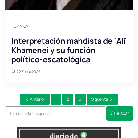
OPINIÓN
Interpretación mahdísta de ʿAlī
Khamenei y su función
político-escatológica
22 Enero 2026
Anterior
1
2
3
Siguente
Buscar