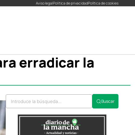
Aviso legal
Política de privacidad
Política de cookies
a erradicar la
r
r
Buscar