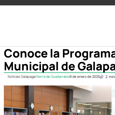
Conoce la Programac
Municipal de Galap
Noticias Galapagar
Sierra de Guadarrama
9 de enero de 2025
2
min
Compartir
Compartir
Compartir
Compartir
C
C
en
en
en
en
e
e