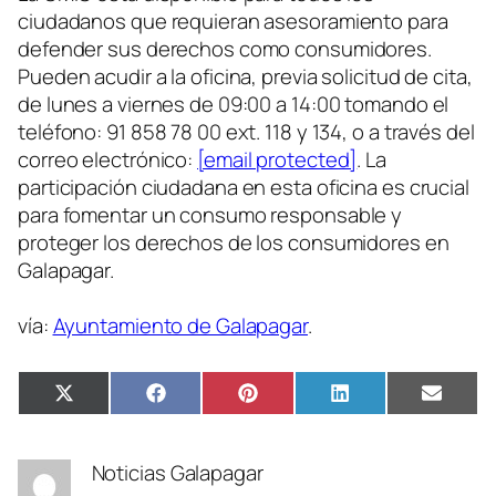
ciudadanos que requieran asesoramiento para
defender sus derechos como consumidores.
Pueden acudir a la oficina, previa solicitud de cita,
de lunes a viernes de 09:00 a 14:00 tomando el
teléfono: 91 858 78 00 ext. 118 y 134, o a través del
correo electrónico:
[email protected]
. La
participación ciudadana en esta oficina es crucial
para fomentar un consumo responsable y
proteger los derechos de los consumidores en
Galapagar.
vía:
Ayuntamiento de Galapagar
.
Compartir
Compartir
Compartir
Compartir
Compa
X
Facebook
Pinterest
LinkedIn
Email
en
en
en
en
en
(Twitter)
Noticias Galapagar