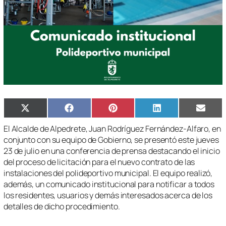
Compartir
Compartir
Compartir
Compartir
Compa
X
Facebook
Pinterest
LinkedIn
Email
en
en
en
en
en
(Twitter)
El Alcalde de Alpedrete, Juan Rodríguez Fernández-Alfaro, en
conjunto con su equipo de Gobierno, se presentó este jueves
23 de julio en una conferencia de prensa destacando el inicio
del proceso de licitación para el nuevo contrato de las
instalaciones del polideportivo municipal. El equipo realizó,
además, un comunicado institucional para notificar a todos
los residentes, usuarios y demás interesados acerca de los
detalles de dicho procedimiento.