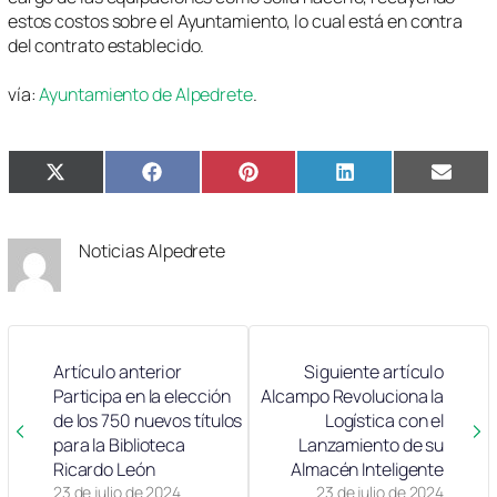
estos costos sobre el Ayuntamiento, lo cual está en contra
del contrato establecido.
vía:
Ayuntamiento de Alpedrete
.
Compartir
Compartir
Compartir
Compartir
Compa
X
Facebook
Pinterest
LinkedIn
Email
en
en
en
en
en
(Twitter)
Noticias Alpedrete
Artículo anterior
Siguiente artículo
Participa en la elección
Alcampo Revoluciona la
de los 750 nuevos títulos
Logística con el
para la Biblioteca
Lanzamiento de su
Ricardo León
Almacén Inteligente
23 de julio de 2024
23 de julio de 2024