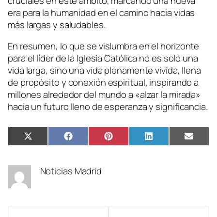
cruciales en este ámbito, marcando una nueva
era para la humanidad en el camino hacia vidas
más largas y saludables.
En resumen, lo que se vislumbra en el horizonte
para el líder de la Iglesia Católica no es solo una
vida larga, sino una vida plenamente vivida, llena
de propósito y conexión espiritual, inspirando a
millones alrededor del mundo a «alzar la mirada»
hacia un futuro lleno de esperanza y significancia.
Compartir
Compartir
Compartir
Compartir
Compa
X
Facebook
Pinterest
LinkedIn
Email
en
en
en
en
en
(Twitter)
Noticias Madrid