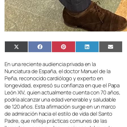
Compartir
Compartir
Compartir
Compartir
Compa
X
Facebook
Pinterest
LinkedIn
Email
en
en
en
en
en
(Twitter)
En una reciente audiencia privada en la
Nunciatura de España, el doctor Manuel de la
Peña, reconocido cardiólogo y experto en
longevidad, expresó su confianza en que el Papa
León XIV, quien actualmente cuenta con 70 años,
podría alcanzar una edad venerable y saludable
de 120 años. Esta afirmación surge en un marco
de admiración hacia el estilo de vida del Santo
Padre, que refleja prácticas comunes de las