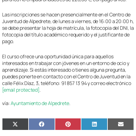
Las inscripciones se hacen presencialmente en el Centro de
Juventud de Alpedrete, de lunes a viernes, de 16:00 a 20:00 h,
se debe presentar la hoja de matrícula, la fotocopia del DNI, la
fotocopia del título académico requerido y el justificante de
pago.
El curso ofrece una oportunidad única para aquellos
interesados en trabajar con jóvenes en un entorno de ocio y
aprendizaje. Si estás interesado o tienes alguna pregunta,
puedes ponerte en contacto con el Centro de Juventud en la
calle Félix Díaz, 3, teléfono: 91 857 13 94 y correo electrónico
[email protected]
.
vía:
Ayuntamiento de Alpedrete
.
Compartir
Compartir
Compartir
Compartir
Compa
X
Facebook
Pinterest
LinkedIn
Email
en
en
en
en
en
(Twitter)