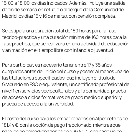
15:00 a 18:00 los días indicados. Además, incluye una salida
de fin de semana en refugio o albergue de la Comunidad de
Madrid los días 15 y 16 de marzo, con pensión completa.
Se estipula una duración total de 150 horas para la fase
teórico-práctica y una duración mínima de 160 horas para la
fase práctica, que se realizará en una actividad de educación
y animación en el tiempo libre con infancia o juventud.
Para participar, es necesario tener entre 17 y 35 años
cumplidos antes del inicio del curso y poseer al menos una de
las titulaciones especificadas, que incluyen el título de
Graduado en ESO o equivalente, un certificado profesional de
nivel 1 en servicios socioculturales y a la comunidad, prueba
de acceso a ciclos formativos de grado medio o superior y
prueba de acceso a la universidad.
El costo del curso para los empadronados en Alpedrete es de
181,44 €, con la opción de pago fraccionado, mientras que
para los no empadronados es de 226,80 €, con pago único.