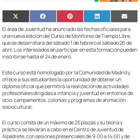
Compartir
Compartir
Compartir
Compartir
Compa
X
Facebook
Pinterest
LinkedIn
Email
en
en
en
en
en
(Twitter)
El área de Juventud ha anunciado las fechas oficiales para
una nueva edición del Curso de Monitores de Tiempo Libre,
que se desarrollará del sábado 1 de febrero al sábado 26 de
abril. Los interesados en participar en esta formación pueden
inscribirse hasta el 24 de enero.
Este curso está homologado por la Comunidad de Madrid y
ofrece a sus estudiantes la oportunidad de obtener un
diploma oficial que permitirá la realización de actividades
profesionales dirigidas a infancia y juventud en entornos de
ocio, campamentos, colonias y programas de animación
sociocultural.
El curso consta de un máximo de 25 plazas y su teoría y
práctica se llevarán a cabo en el Centro de Juventud de
Alpedrete, con sesiones presenciales de 9:00 a 14:00 y de