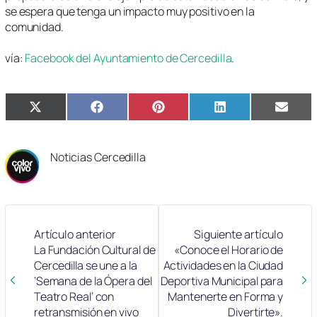
se espera que tenga un impacto muy positivo en la
comunidad.
vía:
Facebook del Ayuntamiento de Cercedilla
.
Compartir
Compartir
Compartir
Compartir
Compa
X
Facebook
Pinterest
LinkedIn
Email
en
en
en
en
en
(Twitter)
Noticias Cercedilla
Artículo anterior
Siguiente artículo
La Fundación Cultural de
«Conoce el Horario de
Cercedilla se une a la
Actividades en la Ciudad
‘Semana de la Ópera del
Deportiva Municipal para
Teatro Real’ con
Mantenerte en Forma y
retransmisión en vivo
Divertirte».