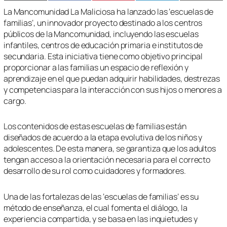
en
en
en
en
en
(Twitter)
La Mancomunidad La Maliciosa ha lanzado las ‘escuelas de
familias’, un innovador proyecto destinado a los centros
públicos de la Mancomunidad, incluyendo las escuelas
infantiles, centros de educación primaria e institutos de
secundaria. Esta iniciativa tiene como objetivo principal
proporcionar a las familias un espacio de reflexión y
aprendizaje en el que puedan adquirir habilidades, destrezas
y competencias para la interacción con sus hijos o menores a
cargo.
Los contenidos de estas escuelas de familias están
diseñados de acuerdo a la etapa evolutiva de los niños y
adolescentes. De esta manera, se garantiza que los adultos
tengan acceso a la orientación necesaria para el correcto
desarrollo de su rol como cuidadores y formadores.
Una de las fortalezas de las ‘escuelas de familias’ es su
método de enseñanza, el cual fomenta el diálogo, la
experiencia compartida, y se basa en las inquietudes y