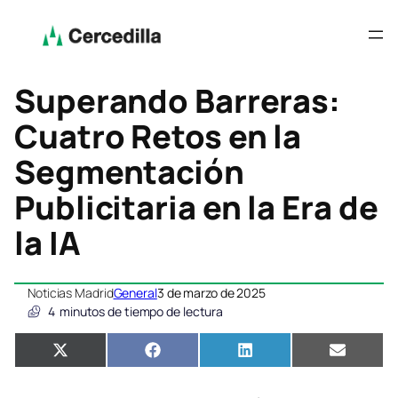
Superando Barreras:
Cuatro Retos en la
Segmentación
Publicitaria en la Era de
la IA
Noticias Madrid
General
3 de marzo de 2025
4
minutos de tiempo de lectura
Compartir
Compartir
Compartir
Compar
X
Facebook
LinkedIn
Email
en
en
en
en
(Twitter)