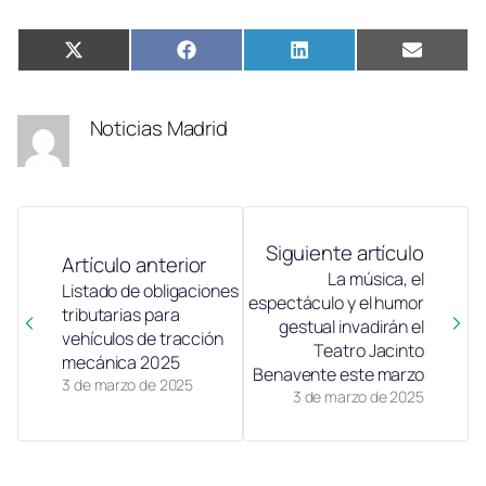
Compartir
Compartir
Compartir
Compar
X
Facebook
LinkedIn
Email
en
en
en
en
(Twitter)
Noticias Madrid
Siguiente artículo
Artículo anterior
La música, el
Listado de obligaciones
espectáculo y el humor
tributarias para
gestual invadirán el
vehículos de tracción
Teatro Jacinto
mecánica 2025
Benavente este marzo
3 de marzo de 2025
3 de marzo de 2025