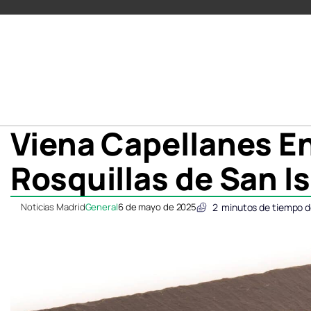
Viena Capellanes En
Rosquillas de San I
Noticias Madrid
General
6 de mayo de 2025
2
minutos de tiempo d
Compartir
Compartir
Compartir
Compartir
C
C
en
en
en
en
e
e