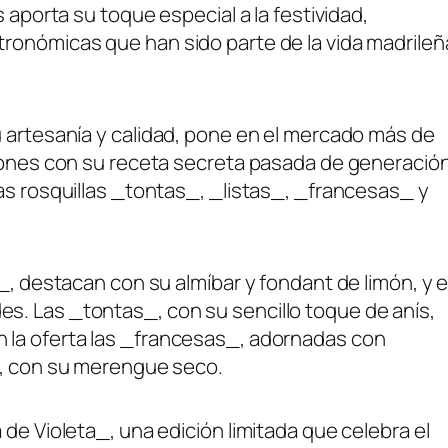
 aporta su toque especial a la festividad,
ronómicas que han sido parte de la vida madrileñ
u artesanía y calidad, pone en el mercado más de
ciones con su receta secreta pasada de generació
as rosquillas _tontas_, _listas_, _francesas_ y
_, destacan con su almíbar y fondant de limón, y e
s. Las _tontas_, con su sencillo toque de anís,
 la oferta las _francesas_, adornadas con
_, con su merengue seco.
de Violeta_, una edición limitada que celebra el