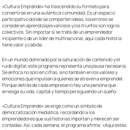
«Cultura Emprende» ha trascendido su formato para
convertirse en una auténtica comunidad. Es un espacio
participativo donde se comparten ideas, los errores se
consideran aprendizajes valiosos y los triunfos son logros
colectivos. Sin importar si se trata de un emprendedor
incipiente o de un líder de multinacional, aquí cada historia
tiene valor y cabida.
En un mundo dominado por la saturación de contenido y el
ruido digital, este programa representa una pausa necesaria.
Se enfoca no solo en cifras, sino también en los valores y
emociones que impulsan a quienes se atreven a emprender.
Porque detrás de cada empresario hay una persona que
arriesga su vida, capital y tiempo persiguiendo un sueño.
«Cultura Emprende» se erige como un símbolo de
democratización mediática, recordando a los
emprendedores que sus historias importan y merecen ser
contadas. Así, cada semana, el programa afirma: «Aquí estás.