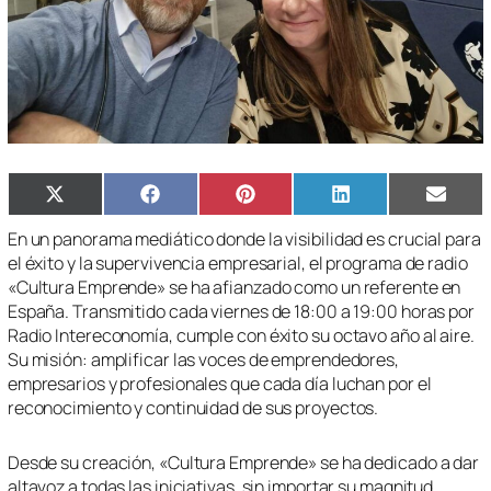
Compartir
Compartir
Compartir
Compartir
Compa
X
Facebook
Pinterest
LinkedIn
Email
en
en
en
en
en
(Twitter)
En un panorama mediático donde la visibilidad es crucial para
el éxito y la supervivencia empresarial, el programa de radio
«Cultura Emprende» se ha afianzado como un referente en
España. Transmitido cada viernes de 18:00 a 19:00 horas por
Radio Intereconomía, cumple con éxito su octavo año al aire.
Su misión: amplificar las voces de emprendedores,
empresarios y profesionales que cada día luchan por el
reconocimiento y continuidad de sus proyectos.
Desde su creación, «Cultura Emprende» se ha dedicado a dar
altavoz a todas las iniciativas, sin importar su magnitud.