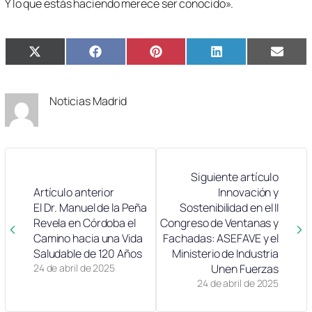
Y lo que estás haciendo merece ser conocido».
Compartir
Compartir
Compartir
Compartir
Compa
X
Facebook
Pinterest
LinkedIn
Email
en
en
en
en
en
(Twitter)
Noticias Madrid
Siguiente artículo
Artículo anterior
Innovación y
El Dr. Manuel de la Peña
Sostenibilidad en el II
Revela en Córdoba el
Congreso de Ventanas y
Camino hacia una Vida
Fachadas: ASEFAVE y el
Saludable de 120 Años
Ministerio de Industria
24 de abril de 2025
Unen Fuerzas
24 de abril de 2025