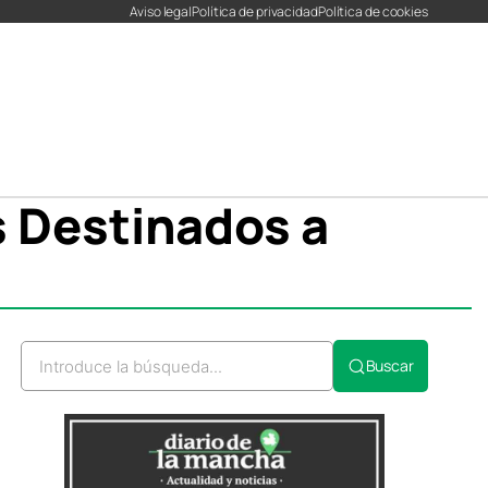
Aviso legal
Política de privacidad
Política de cookies
s Destinados a
r
r
Buscar