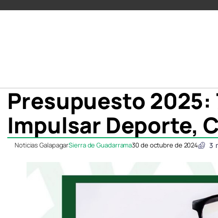
Presupuesto 2025: 7
Impulsar Deporte, C
Noticias Galapagar
Sierra de Guadarrama
30 de octubre de 2024
3
Compartir
Compartir
Compartir
Compartir
C
C
en
en
en
en
e
e