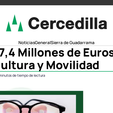
Noticias
General
Sierra de Guadarrama
,4 Millones de Euro
ultura y Movilidad
minutos de tiempo de lectura
ompartir
ompartir
Compartir
Compartir
Comparti
Comparti
n
n
en
en
en
en