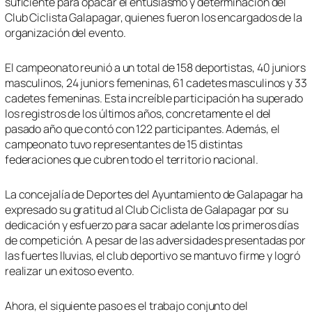
suficiente para opacar el entusiasmo y determinación del
Club Ciclista Galapagar, quienes fueron los encargados de la
organización del evento.
El campeonato reunió a un total de 158 deportistas, 40 juniors
masculinos, 24 juniors femeninas, 61 cadetes masculinos y 33
cadetes femeninas. Esta increíble participación ha superado
los registros de los últimos años, concretamente el del
pasado año que contó con 122 participantes. Además, el
campeonato tuvo representantes de 15 distintas
federaciones que cubren todo el territorio nacional.
La concejalía de Deportes del Ayuntamiento de Galapagar ha
expresado su gratitud al Club Ciclista de Galapagar por su
dedicación y esfuerzo para sacar adelante los primeros días
de competición. A pesar de las adversidades presentadas por
las fuertes lluvias, el club deportivo se mantuvo firme y logró
realizar un exitoso evento.
Ahora, el siguiente paso es el trabajo conjunto del