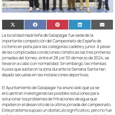
Compartir
Compartir
Compartir
Compartir
Compa
X
Facebook
Pinterest
LinkedIn
Email
en
en
en
en
en
(Twitter)
La localidad madrileña de Galapagar fue sede de la
importante competición del Campeonato de España de
ciclismo en pista para las categorías cadete y junior. A pesar
de las complicadas condiciones climáticas las tres primeras
jornadas del torneo, entre el 28 y el 30 de marzo de 2024, se
llevaron a cabo con normalidad. Sin embargo, las intensas
lluvias que azotaron la zona durante la Semana Santa han
dejado secuelas en las instalaciones deportivas.
El Ayuntamiento de Galapagar ha anunciado que ya se
encuentran investigando las posibles soluciones para
solucionar los problemas de filtraciones de agua que
impidieron el desarrollo de la última jornada del campeonato.
Este problema supuso un obstáculo significativo, pero no fue