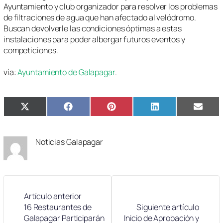
Ayuntamiento y club organizador para resolver los problemas
de filtraciones de agua que han afectado al velódromo.
Buscan devolverle las condiciones óptimas a estas
instalaciones para poder albergar futuros eventos y
competiciones.
vía:
Ayuntamiento de Galapagar
.
Compartir
Compartir
Compartir
Compartir
Compa
X
Facebook
Pinterest
LinkedIn
Email
en
en
en
en
en
(Twitter)
Noticias Galapagar
Artículo anterior
16 Restaurantes de
Siguiente artículo
Galapagar Participarán
Inicio de Aprobación y